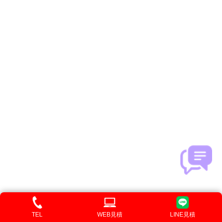
衣類やカーテン、ソファカバーなどの布製品はもちろ
ん、革製品も水に弱いため注意が必要
です。
TEL
WEB見積
LINE見積