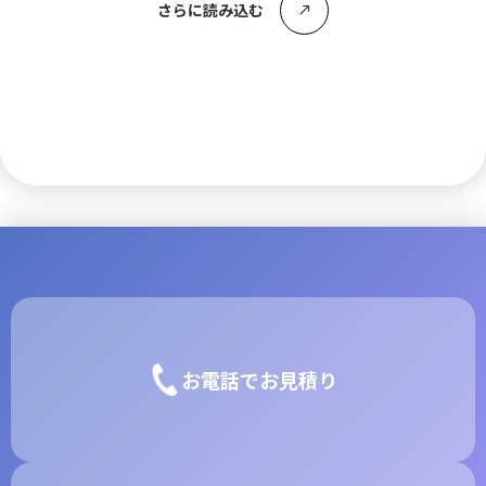
さらに読み込む
call_made
お電話でお見積り