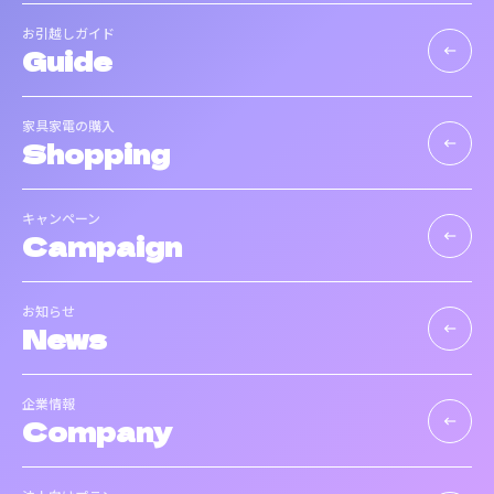
お引越しガイド
Guide
keyboard_backspace
家具家電の購入
Shopping
keyboard_backspace
キャンペーン
Campaign
keyboard_backspace
お知らせ
News
keyboard_backspace
企業情報
Company
keyboard_backspace