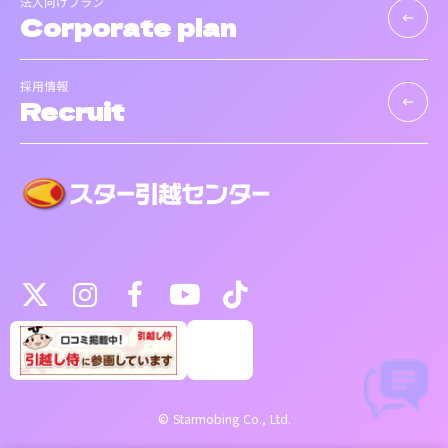
法人向けプラン
Corporate plan
keyboard_backspace
採用情報
Recruit
keyboard_backspace
©️ Starmobing Co., Ltd.