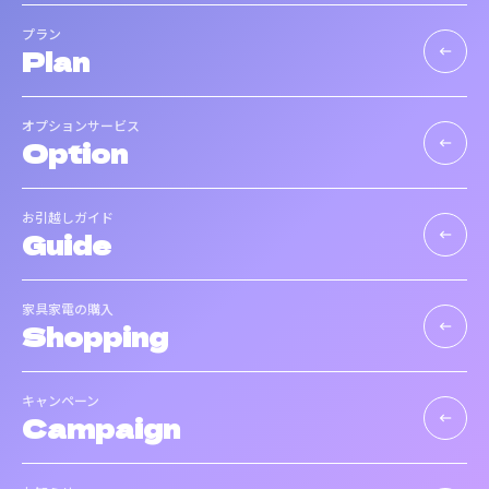
プラン
Plan
keyboard_backspace
オプションサービス
Option
keyboard_backspace
お引越しガイド
Guide
keyboard_backspace
家具家電の購入
Shopping
keyboard_backspace
キャンペーン
Campaign
keyboard_backspace