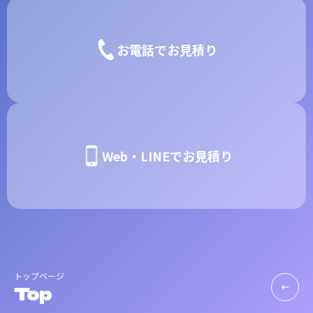
お電話でお見積り
Web・LINEでお見積り
トップページ
Top
keyboard_backspace