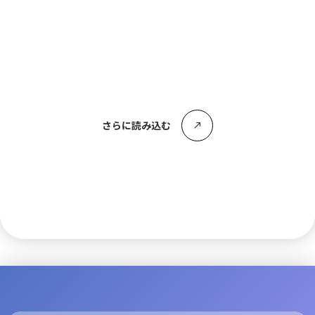
2023/6/6
全国災害支援ネットワークに参加いたしました
さらに読み込む
call_made