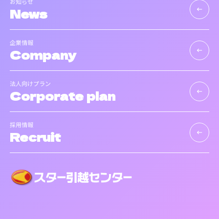
お知らせ
News
keyboard_backspace
企業情報
Company
keyboard_backspace
法人向けプラン
Corporate plan
keyboard_backspace
採用情報
Recruit
keyboard_backspace