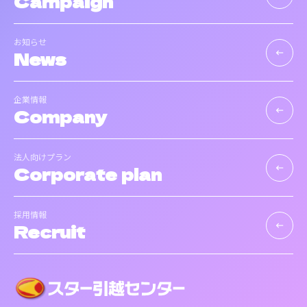
Campaign
お知らせ
News
keyboard_backspace
企業情報
Company
keyboard_backspace
法人向けプラン
Corporate plan
keyboard_backspace
採用情報
Recruit
keyboard_backspace