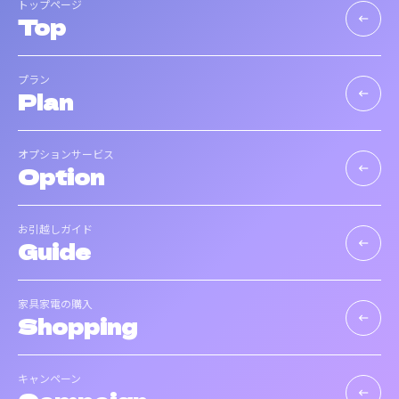
トップページ
Top
keyboard_backspace
プラン
Plan
keyboard_backspace
オプションサービス
Option
keyboard_backspace
お引越しガイド
Guide
keyboard_backspace
家具家電の購入
Shopping
keyboard_backspace
キャンペーン
keyboard_backspace