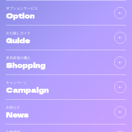
オプションサービス
Option
keyboard_backspace
お引越しガイド
Guide
keyboard_backspace
家具家電の購入
Shopping
keyboard_backspace
キャンペーン
Campaign
keyboard_backspace
お知らせ
News
keyboard_backspace
企業情報