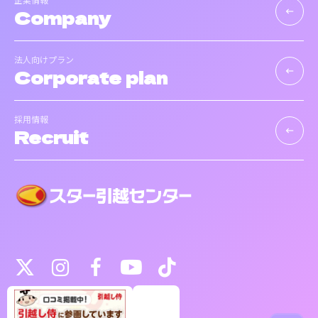
Company
keyboard_backspace
法人向けプラン
Corporate plan
keyboard_backspace
採用情報
Recruit
keyboard_backspace