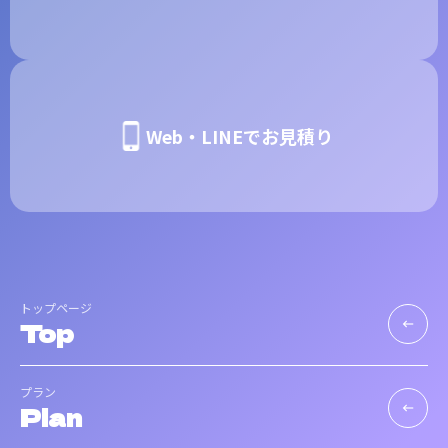
Web・LINEでお見積り
トップページ
Top
keyboard_backspace
プラン
Plan
keyboard_backspace