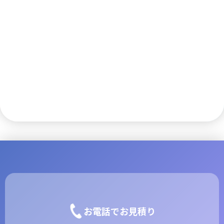
2025 BEST OF MISS
call_made
KANAGAWA
お電話でお見積り