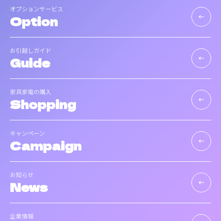
オプションサービス
Option
keyboard_backspace
お引越しガイド
Guide
keyboard_backspace
家具家電の購入
Shopping
keyboard_backspace
キャンペーン
Campaign
keyboard_backspace
お知らせ
News
keyboard_backspace
企業情報