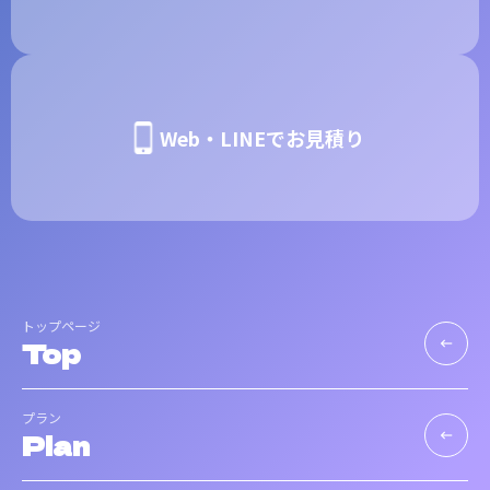
Web・LINEでお見積り
トップページ
Top
keyboard_backspace
プラン
Plan
keyboard_backspace