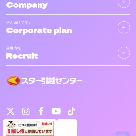
Company
keyboard_backspace
法人向けプラン
Corporate plan
keyboard_backspace
採用情報
Recruit
keyboard_backspace