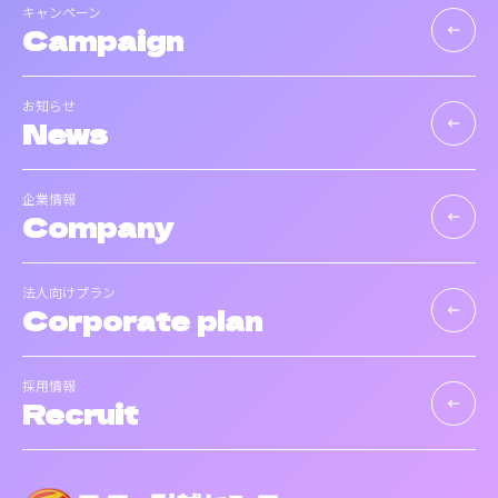
キャンペーン
Campaign
keyboard_backspace
お知らせ
News
keyboard_backspace
企業情報
Company
keyboard_backspace
法人向けプラン
Corporate plan
keyboard_backspace
採用情報
Recruit
keyboard_backspace